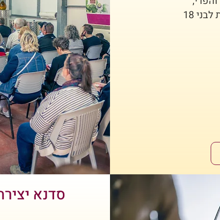
הפרי,
וכמובן - לגימה מליקר פלורה העדין (הטעימות לבני 18
סדנא יצירת