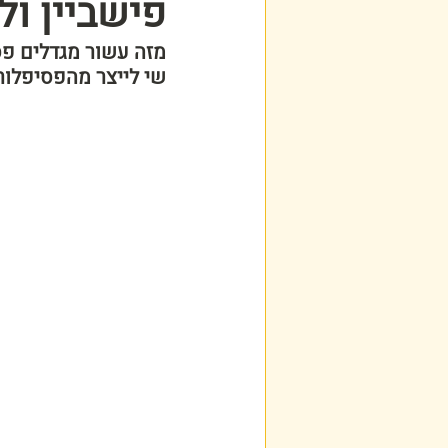
פישביין ול
מזה עשור מגדלים פס
שי לייצר מהפסיפלור