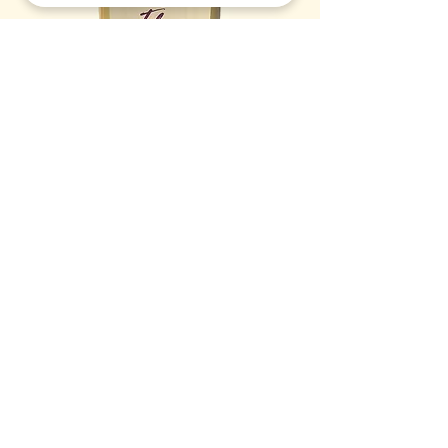
פלורי 500מל (17%) אלכוהול
מחיר
חנות אונליין
נקודות רכישה
תקנון / תקנון משלוחים
הרשמה לתפוצה
אודות
צור קשר
תקנון
הצהרת נגישות
איש הפסיפלורה
עין עירון