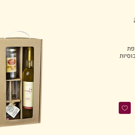
בתוספת
 ריבה, צנצנת דבש ו 2 כוסיות